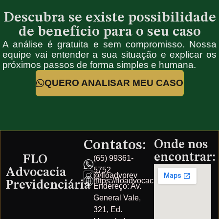
Descubra se existe possibilidade
de benefício para o seu caso
A análise é gratuita e sem compromisso. Nossa
equipe vai entender a sua situação e explicar os
próximos passos de forma simples e humana.
QUERO ANALISAR MEU CASO
Contatos:
Onde nos
encontrar:
FLO
(65) 99361-
5752
Advocacia
@floadvprev
https://floadvocacia.com.br/
Previdenciária
Endereço: Av.
General Vale,
321, Ed.